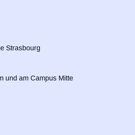
de Strasbourg
um und am Campus Mitte
Radiologische Praxis am
Ev. Krankenhaus Königin Elisabeth
Herzberge (KEH)
Haus 103 (UG)
Herzbergstraße 79
10365 Berlin