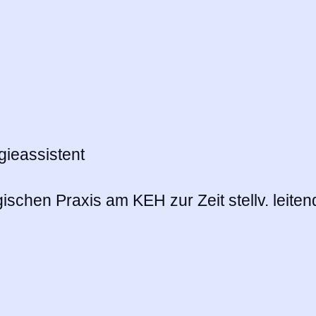
gieassistent
ogischen Praxis am KEH zur Zeit stellv. leit
schutz
Impressum