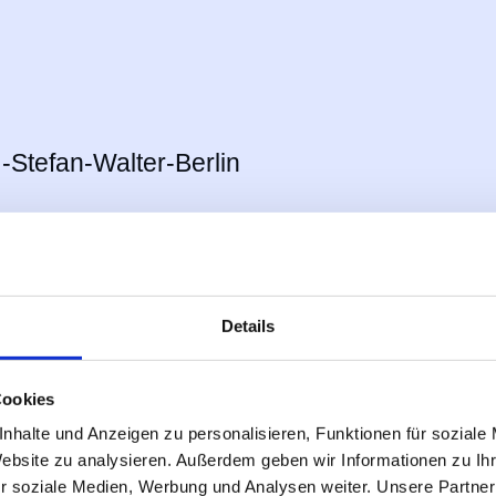
e
Details
 der Humboldt-Universität zu Berlin
Cookies
 Universität zu Berlin
nhalte und Anzeigen zu personalisieren, Funktionen für soziale
Website zu analysieren. Außerdem geben wir Informationen zu I
r soziale Medien, Werbung und Analysen weiter. Unsere Partner
in in der Onkologischen Klinik der Charité Be