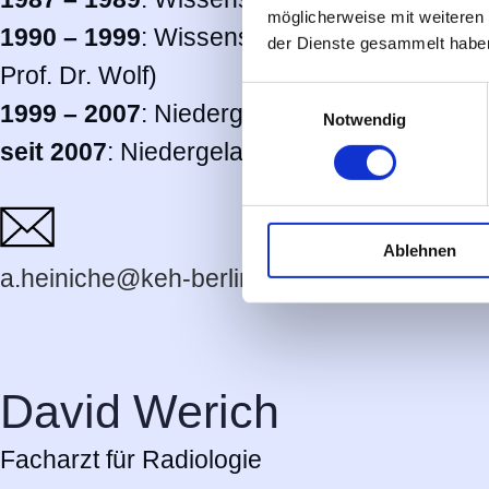
möglicherweise mit weiteren
1990 – 1999
: Wissenschaftliche Mitarbeiter
der Dienste gesammelt habe
Prof. Dr. Wolf)
Einwilligungsauswahl
1999 – 2007
: Niedergelassene Radiologin i
Notwendig
seit 2007
: Niedergelassene Radiologin der
Ablehnen
a.heiniche@keh-berlin.de
David Werich
Facharzt für Radiologie