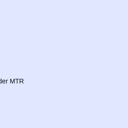
TRAM
Linien 18, M8 und 37 bis Ev. Krankenaus
KEH
S
S41, S42, S8 bis Landsberger Allee dann
Tram / S7, S75 bis Springpfuhl dann Tram
ender MTR
© 2026 Radiologische Praxis am KEH