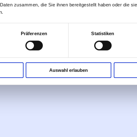
 Daten zusammen, die Sie ihnen bereitgestellt haben oder die s
in in der Radiologischen Klinik des Klinikum
n.
n Berlin Charlottenburg
Präferenzen
Statistiken
 Radiologischen Praxis am KEH in Berlin Li
Auswahl erlauben