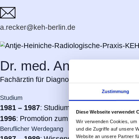
a.recker@keh-berlin.de
Dr. med. Antje Heinich
Fachärztin für Diagnostische Radiologie
Zustimmung
Studium
1981 – 1987
: Studium der Humanmedizin an
Diese Webseite verwendet 
1996
: Promotion zum Dr. med. an der Freien
Wir verwenden Cookies, um I
Beruflicher Werdegang
und die Zugriffe auf unsere 
Website an unsere Partner fü
1987 – 1989
: Wissenschaftliche Mitarbeiter