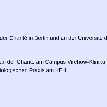
r Charité in Berlin und an der Université 
n an der Charité am Campus Virchow-Klinik
bung
adiologischen Praxis am KEH
eit.