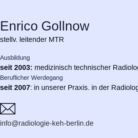
Enrico Gollnow
stellv. leitender MTR
Ausbildung
seit 2003:
medizinisch technischer Radiolo
Beruflicher Werdegang
seit 2007
: in unserer Praxis. in der Radiol
KARRIERE
Kontakt
Team
Daten
info@radiologie-keh-berlin.de